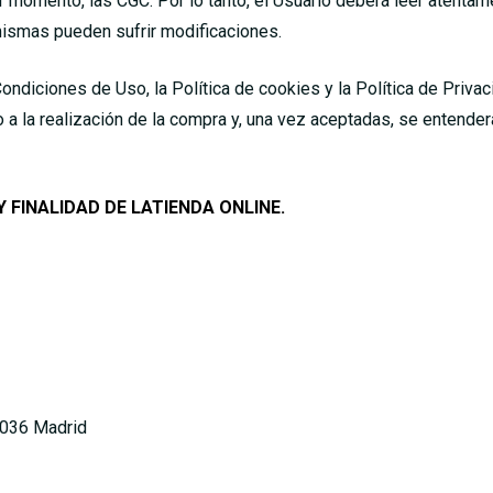
er momento, las CGC. Por lo tanto, el Usuario deberá leer atent
mismas pueden sufrir modificaciones.
diciones de Uso, la Política de cookies y la Política de Priva
o a la realización de la compra y, una vez aceptadas, se entender
FINALIDAD DE LATIENDA ONLINE.
8036 Madrid