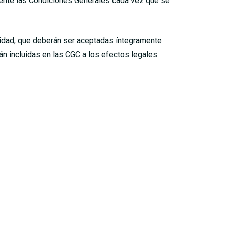
amente las Condiciones Generales cada vez que se
cidad, que deberán ser aceptadas íntegramente
án incluidas en las CGC a los efectos legales