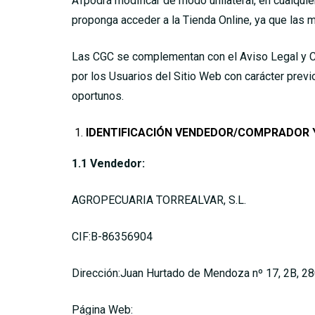
ATpodrá modificar de modo unilateral, en cualqui
proponga acceder a la Tienda Online, ya que las 
Las CGC se complementan con el Aviso Legal y Con
por los Usuarios del Sitio Web con carácter previ
oportunos.
IDENTIFICACIÓN VENDEDOR/COMPRADOR Y 
1.1 Vendedor:
AGROPECUARIA TORREALVAR, S.L.
CIF:B-86356904
Dirección:Juan Hurtado de Mendoza nº 17, 2B, 2
Página Web: